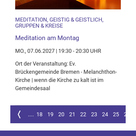
MEDITATION, GEISTIG & GEISTLICH,
GRUPPEN & KREISE
Meditation am Montag
MO., 07.06.2027 | 19:30 - 20:30 UHR
Ort der Veranstaltung: Ev.
Brückengemeinde Bremen - Melanchthon-
Kirche | wenn die Kirche zu kalt ist im
Gemeindesaal
ur ersten Seite springen
Zur vorherigen Seite
....
18
19
20
21
22
23
24
25
26