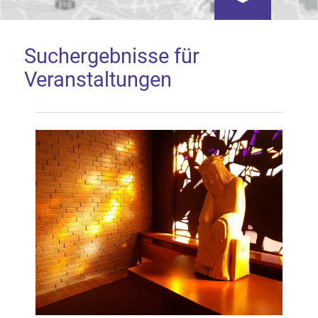
Kartenansicht öf
Suchergebnisse für
Veranstaltungen
Google Map laden
Mit dem Laden der Karte akzeptieren Sie, dass die
Anwendung Google Maps beim Aktivieren von
Inhalten Cookies auf Ihrem Gerät setzt, z.B. zwecks
Reichweitenmessung und profilbasierter Werbung.
Näheres s.
zur Datenschutzerklärung
Hier können Sie Ihre Cookie-
Einstellungen anpassen