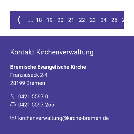
ur ersten Seite springen
Zur vorherigen Seite
....
18
19
20
21
22
23
24
25
26
Kontakt Kirchenverwaltung
Bremische Evangelische Kirche
Franziuseck 2-4
28199 Bremen
0421-5597-0
0421-5597-265
kirchenverwaltung@kirche-bremen.de