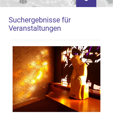
Kartenansicht öf
Suchergebnisse für
Veranstaltungen
Google Map laden
Mit dem Laden der Karte akzeptieren Sie, dass die
Anwendung Google Maps beim Aktivieren von
Inhalten Cookies auf Ihrem Gerät setzt, z.B. zwecks
Reichweitenmessung und profilbasierter Werbung.
Näheres s.
zur Datenschutzerklärung
Hier können Sie Ihre Cookie-
Einstellungen anpassen