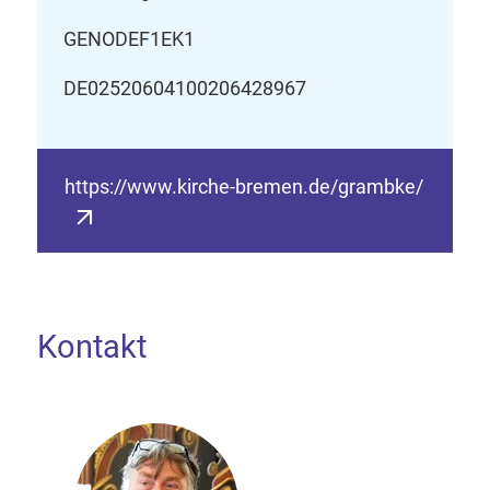
GENODEF1EK1
DE02520604100206428967
https://www.kirche-bremen.de/grambke/
Kontakt