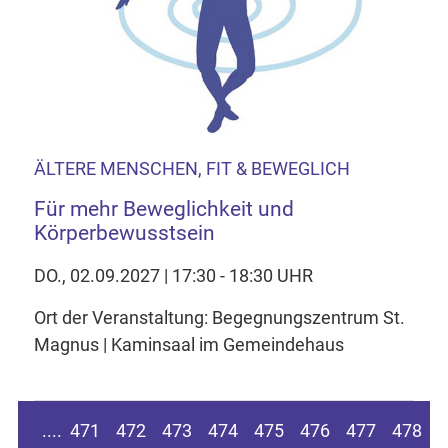
ÄLTERE MENSCHEN, FIT & BEWEGLICH
Für mehr Beweglichkeit und
Körperbewusstsein
DO., 02.09.2027 | 17:30 - 18:30 UHR
Ort der Veranstaltung: Begegnungszentrum St.
Magnus | Kaminsaal im Gemeindehaus
n Seite springen
Zur vorherigen Seite
....
471
472
473
474
475
476
477
478
4