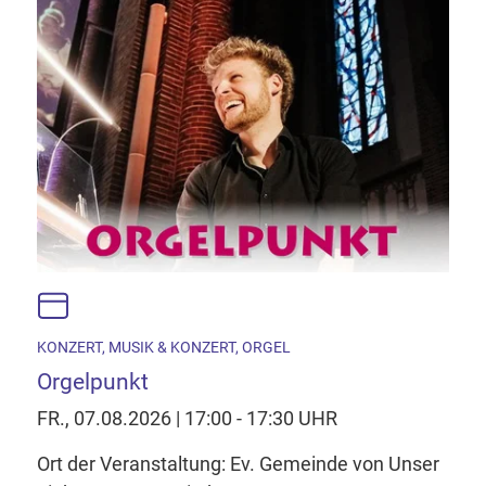
Google Map laden
Mit dem Laden der Karte akzeptieren Sie, dass die
Anwendung Google Maps beim Aktivieren von
Inhalten Cookies auf Ihrem Gerät setzt, z.B. zwecks
Reichweitenmessung und profilbasierter Werbung.
Näheres s.
zur Datenschutzerklärung
Hier können Sie Ihre Cookie-
Einstellungen anpassen
KONZERT, MUSIK & KONZERT, ORGEL
Orgelpunkt
FR., 07.08.2026 | 17:00 - 17:30 UHR
Ort der Veranstaltung: Ev. Gemeinde von Unser