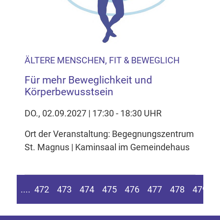
ÄLTERE MENSCHEN, FIT & BEWEGLICH
Für mehr Beweglichkeit und
Körperbewusstsein
DO., 02.09.2027 | 17:30 - 18:30 UHR
Ort der Veranstaltung: Begegnungszentrum
St. Magnus | Kaminsaal im Gemeindehaus
n Seite springen
Zur vorherigen Seite
....
472
473
474
475
476
477
478
479
4