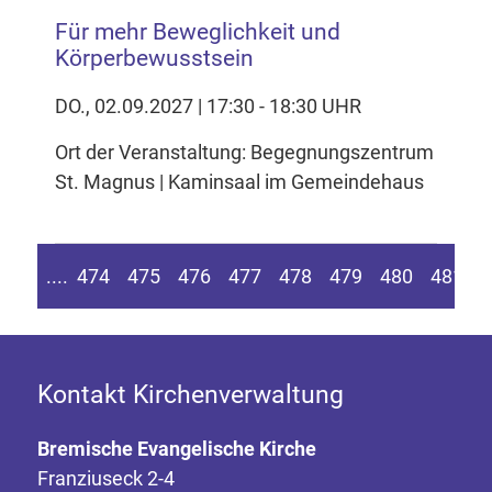
Für mehr Beweglichkeit und
Körperbewusstsein
DO., 02.09.2027 | 17:30 - 18:30 UHR
Ort der Veranstaltung: Begegnungszentrum
St. Magnus | Kaminsaal im Gemeindehaus
n Seite springen
Zur vorherigen Seite
....
474
475
476
477
478
479
480
481
4
Kontakt Kirchenverwaltung
Bremische Evangelische Kirche
Franziuseck 2-4