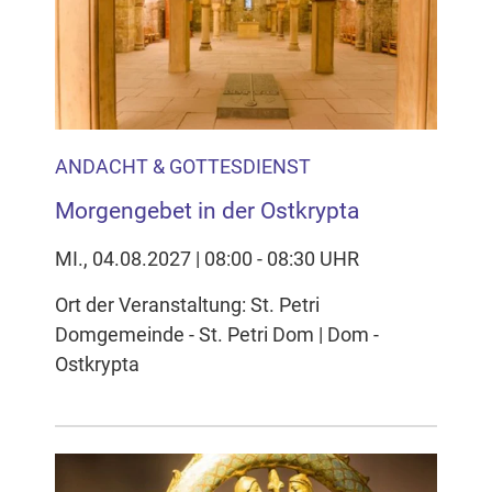
Inhalten Cookies auf Ihrem Gerät setzt, z.B. zwecks
Reichweitenmessung und profilbasierter Werbung.
Näheres s.
zur Datenschutzerklärung
Hier können Sie Ihre Cookie-
Einstellungen anpassen
ANDACHT & GOTTESDIENST
Morgengebet in der Ostkrypta
MI., 04.08.2027 | 08:00 - 08:30 UHR
Ort der Veranstaltung: St. Petri
Domgemeinde - St. Petri Dom | Dom -
Ostkrypta