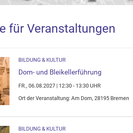
e für Veranstaltungen
BILDUNG & KULTUR
aden
Dom- und Bleikellerführung
arte akzeptieren Sie, dass die Anwendung Google Maps beim Ak
f Ihrem Gerät setzt, z.B. zwecks Reichweitenmessung und profil
FR., 06.08.2027 | 12:30 - 13:30 UHR
nschutzerklärung
Ort der Veranstaltung: Am Dom, 28195 Bremen
ie Ihre Cookie-Einstellungen anpassen
BILDUNG & KULTUR