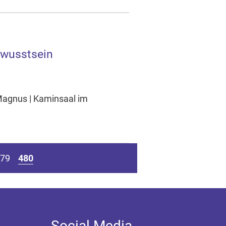
ewusstsein
Magnus | Kaminsaal im
79
480
Social Media