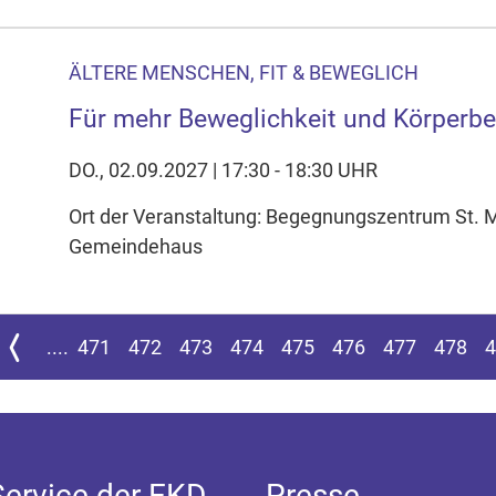
ÄLTERE MENSCHEN, FIT & BEWEGLICH
Für mehr Beweglichkeit und Körperb
DO., 02.09.2027 | 17:30 - 18:30 UHR
Ort der Veranstaltung: Begegnungszentrum St. 
Gemeindehaus
n Seite springen
Zur vorherigen Seite
....
471
472
473
474
475
476
477
478
4
Service der EKD
Presse