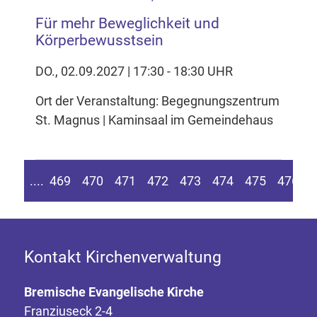
Für mehr Beweglichkeit und
Körperbewusstsein
DO., 02.09.2027 | 17:30 - 18:30 UHR
Ort der Veranstaltung: Begegnungszentrum
St. Magnus | Kaminsaal im Gemeindehaus
n Seite springen
Zur vorherigen Seite
....
469
470
471
472
473
474
475
476
4
Kontakt Kirchenverwaltung
Bremische Evangelische Kirche
Franziuseck 2-4