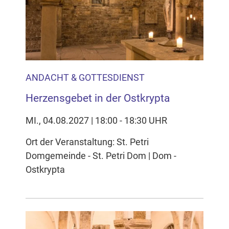
Inhalten Cookies auf Ihrem Gerät setzt, z.B. zwecks
Reichweitenmessung und profilbasierter Werbung.
Näheres s.
zur Datenschutzerklärung
Hier können Sie Ihre Cookie-
Einstellungen anpassen
ANDACHT & GOTTESDIENST
Herzensgebet in der Ostkrypta
MI., 04.08.2027 | 18:00 - 18:30 UHR
Ort der Veranstaltung: St. Petri
Domgemeinde - St. Petri Dom | Dom -
Ostkrypta