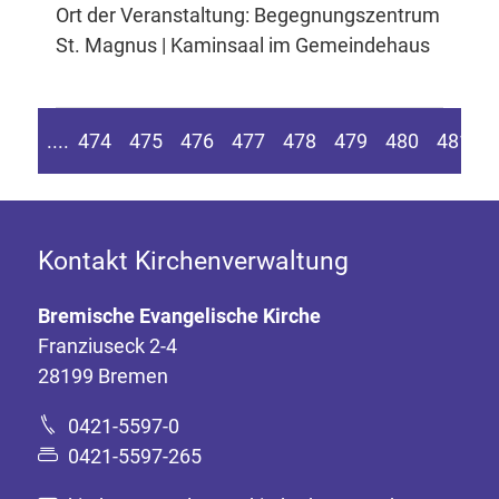
Ort der Veranstaltung: Begegnungszentrum
St. Magnus | Kaminsaal im Gemeindehaus
n Seite springen
Zur vorherigen Seite
....
474
475
476
477
478
479
480
481
4
Kontakt Kirchenverwaltung
Bremische Evangelische Kirche
Franziuseck 2-4
28199 Bremen
0421-5597-0
0421-5597-265