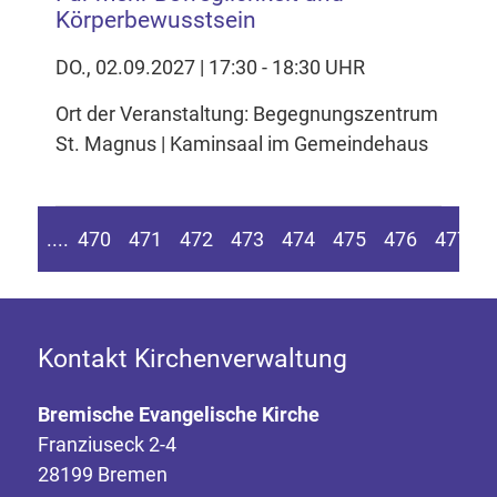
Körperbewusstsein
DO., 02.09.2027 | 17:30 - 18:30 UHR
Ort der Veranstaltung: Begegnungszentrum
St. Magnus | Kaminsaal im Gemeindehaus
n Seite springen
Zur vorherigen Seite
....
470
471
472
473
474
475
476
477
4
Kontakt Kirchenverwaltung
Bremische Evangelische Kirche
Franziuseck 2-4
28199 Bremen