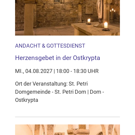
Inhalten Cookies auf Ihrem Gerät setzt, z.B. zwecks
Reichweitenmessung und profilbasierter Werbung.
Näheres s.
zur Datenschutzerklärung
Hier können Sie Ihre Cookie-
Einstellungen anpassen
ANDACHT & GOTTESDIENST
Herzensgebet in der Ostkrypta
MI., 04.08.2027 | 18:00 - 18:30 UHR
Ort der Veranstaltung: St. Petri
Domgemeinde - St. Petri Dom | Dom -
Ostkrypta