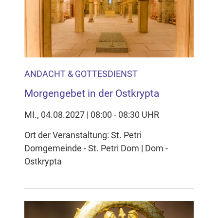
Inhalten Cookies auf Ihrem Gerät setzt, z.B. zwecks
Reichweitenmessung und profilbasierter Werbung.
Näheres s.
zur Datenschutzerklärung
Hier können Sie Ihre Cookie-
Einstellungen anpassen
ANDACHT & GOTTESDIENST
Morgengebet in der Ostkrypta
MI., 04.08.2027 | 08:00 - 08:30 UHR
Ort der Veranstaltung: St. Petri
Domgemeinde - St. Petri Dom | Dom -
Ostkrypta