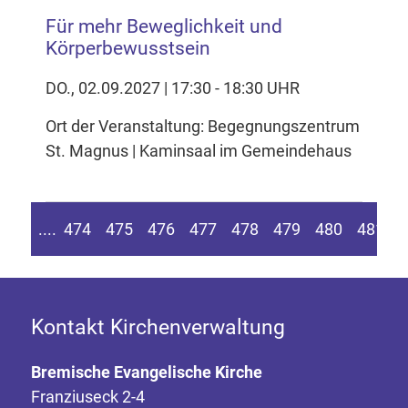
Für mehr Beweglichkeit und
Körperbewusstsein
DO., 02.09.2027 | 17:30 - 18:30 UHR
Ort der Veranstaltung: Begegnungszentrum
St. Magnus | Kaminsaal im Gemeindehaus
n Seite springen
Zur vorherigen Seite
....
474
475
476
477
478
479
480
481
4
Kontakt Kirchenverwaltung
Bremische Evangelische Kirche
Franziuseck 2-4