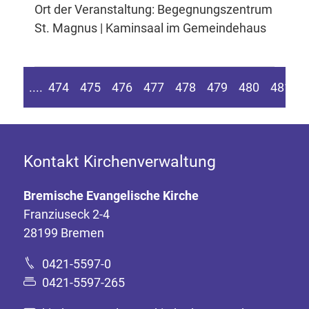
Ort der Veranstaltung: Begegnungszentrum
St. Magnus | Kaminsaal im Gemeindehaus
n Seite springen
Zur vorherigen Seite
....
474
475
476
477
478
479
480
481
4
Kontakt Kirchenverwaltung
Bremische Evangelische Kirche
Franziuseck 2-4
28199 Bremen
0421-5597-0
0421-5597-265