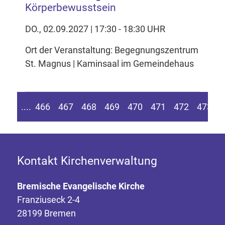
Körperbewusstsein
DO., 02.09.2027 | 17:30 - 18:30 UHR
Ort der Veranstaltung: Begegnungszentrum
St. Magnus | Kaminsaal im Gemeindehaus
n Seite springen
Zur vorherigen Seite
....
466
467
468
469
470
471
472
473
4
Kontakt Kirchenverwaltung
Bremische Evangelische Kirche
Franziuseck 2-4
28199 Bremen