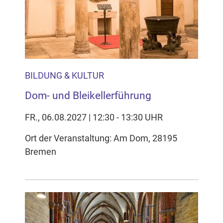
Inhalten Cookies auf Ihrem Gerät setzt, z.B. zwecks
Reichweitenmessung und profilbasierter Werbung.
Näheres s.
zur Datenschutzerklärung
Hier können Sie Ihre Cookie-
Einstellungen anpassen
BILDUNG & KULTUR
Dom- und Bleikellerführung
FR., 06.08.2027 | 12:30 - 13:30 UHR
Ort der Veranstaltung: Am Dom, 28195
Bremen