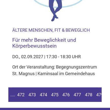
ÄLTERE MENSCHEN, FIT & BEWEGLICH
Für mehr Beweglichkeit und
Körperbewusstsein
DO., 02.09.2027 | 17:30 - 18:30 UHR
Ort der Veranstaltung: Begegnungszentrum
St. Magnus | Kaminsaal im Gemeindehaus
n Seite springen
Zur vorherigen Seite
....
472
473
474
475
476
477
478
479
4