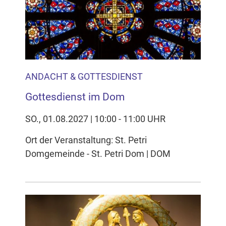
Inhalten Cookies auf Ihrem Gerät setzt, z.B. zwecks
Reichweitenmessung und profilbasierter Werbung.
Näheres s.
zur Datenschutzerklärung
Hier können Sie Ihre Cookie-
Einstellungen anpassen
ANDACHT & GOTTESDIENST
Gottesdienst im Dom
SO., 01.08.2027 | 10:00 - 11:00 UHR
Ort der Veranstaltung: St. Petri
Domgemeinde - St. Petri Dom | DOM