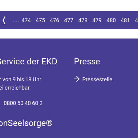
n Seite springen
Zur vorherigen Seite
....
474
475
476
477
478
479
480
481
4
Service der EKD
Presse
r von 9 bis 18 Uhr
Pressestelle
ei erreichbar
0800 50 40 60 2
fonSeelsorge®