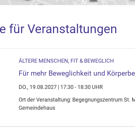
e für Veranstaltungen
ÄLTERE MENSCHEN, FIT & BEWEGLICH
aden
Für mehr Beweglichkeit und Körperb
arte akzeptieren Sie, dass die Anwendung Google Maps beim Ak
f Ihrem Gerät setzt, z.B. zwecks Reichweitenmessung und profil
DO., 19.08.2027 | 17:30 - 18:30 UHR
nschutzerklärung
Ort der Veranstaltung: Begegnungszentrum St. 
Gemeindehaus
ie Ihre Cookie-Einstellungen anpassen