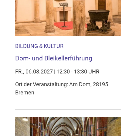
Inhalten Cookies auf Ihrem Gerät setzt, z.B. zwecks
Reichweitenmessung und profilbasierter Werbung.
Näheres s.
zur Datenschutzerklärung
Hier können Sie Ihre Cookie-
Einstellungen anpassen
BILDUNG & KULTUR
Dom- und Bleikellerführung
FR., 06.08.2027 | 12:30 - 13:30 UHR
Ort der Veranstaltung: Am Dom, 28195
Bremen