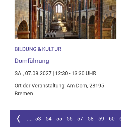
BILDUNG & KULTUR
Domführung
SA., 07.08.2027 | 12:30 - 13:30 UHR
Ort der Veranstaltung: Am Dom, 28195
Bremen
ur ersten Seite springen
Zur vorherigen Seite
....
53
54
55
56
57
58
59
60
61