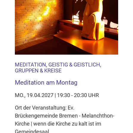
Inhalten Cookies auf Ihrem Gerät setzt, z.B. zwecks
Reichweitenmessung und profilbasierter Werbung.
Näheres s.
zur Datenschutzerklärung
Hier können Sie Ihre Cookie-
Einstellungen anpassen
MEDITATION, GEISTIG & GEISTLICH,
GRUPPEN & KREISE
Meditation am Montag
MO., 19.04.2027 | 19:30 - 20:30 UHR
Ort der Veranstaltung: Ev.
Brückengemeinde Bremen - Melanchthon-
Kirche | wenn die Kirche zu kalt ist im
Gemeindesaal