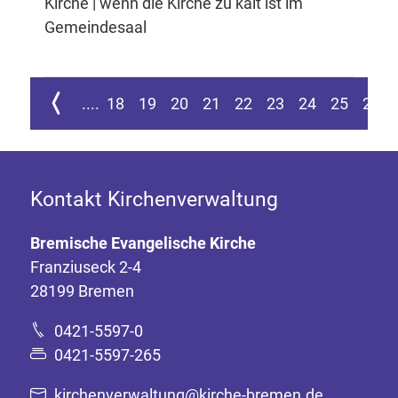
Kirche | wenn die Kirche zu kalt ist im
Gemeindesaal
ur ersten Seite springen
Zur vorherigen Seite
....
18
19
20
21
22
23
24
25
26
Kontakt Kirchenverwaltung
Bremische Evangelische Kirche
Franziuseck 2-4
28199 Bremen
0421-5597-0
0421-5597-265
kirchenverwaltung@kirche-bremen.de