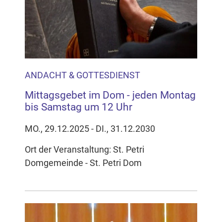
Inhalten Cookies auf Ihrem Gerät setzt, z.B. zwecks
Reichweitenmessung und profilbasierter Werbung.
Näheres s.
zur Datenschutzerklärung
Hier können Sie Ihre Cookie-
Einstellungen anpassen
ANDACHT & GOTTESDIENST
Mittagsgebet im Dom - jeden Montag
bis Samstag um 12 Uhr
MO., 29.12.2025 - DI., 31.12.2030
Ort der Veranstaltung: St. Petri
Domgemeinde - St. Petri Dom