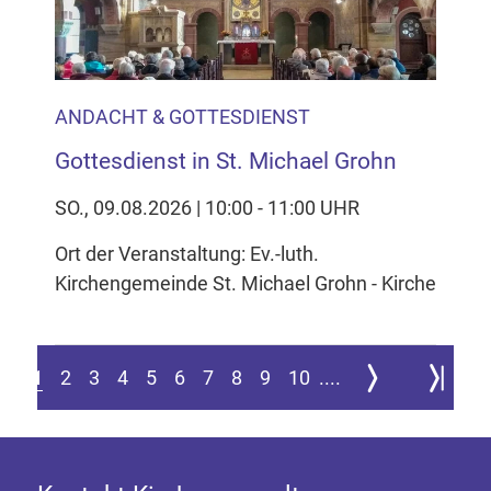
ANDACHT & GOTTESDIENST
Gottesdienst in St. Michael Grohn
SO., 09.08.2026 | 10:00 - 11:00 UHR
Ort der Veranstaltung: Ev.-luth.
Kirchengemeinde St. Michael Grohn - Kirche
Zur nächsten Seite
Zur letzte
1
2
3
4
5
6
7
8
9
10
....