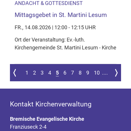
ANDACHT & GOTTESDIENST
Mittagsgebet in St. Martini Lesum
FR., 14.08.2026 | 12:00 - 12:15 UHR
Ort der Veranstaltung: Ev.-luth.
Kirchengemeinde St. Martini Lesum - Kirche
 ersten Seite springen
Zur vorherigen Seite
Zur nächs
1
2
3
4
5
6
7
8
9
10
....
Kontakt Kirchenverwaltung
Bremische Evangelische Kirche
Franziuseck 2-4