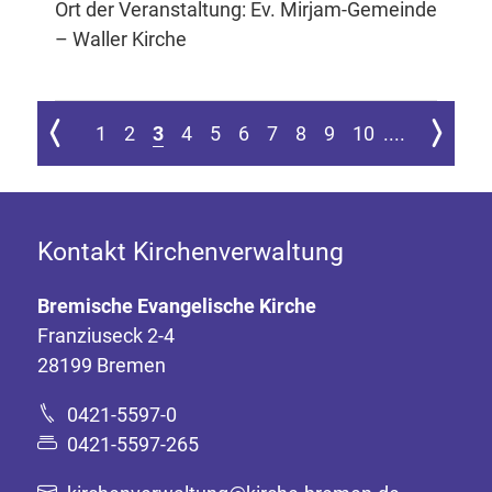
Ort der Veranstaltung: Ev. Mirjam-Gemeinde
– Waller Kirche
 ersten Seite springen
Zur vorherigen Seite
Zur nächs
1
2
3
4
5
6
7
8
9
10
....
Kontakt Kirchenverwaltung
Bremische Evangelische Kirche
Franziuseck 2-4
28199 Bremen
0421-5597-0
0421-5597-265