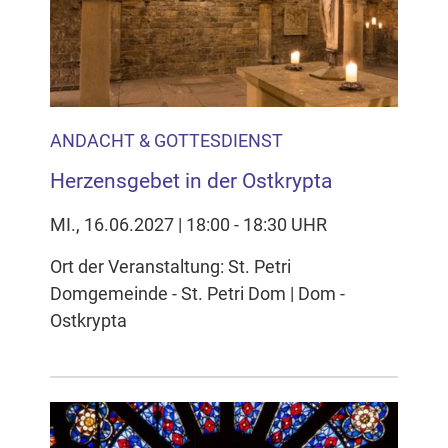
Inhalten Cookies auf Ihrem Gerät setzt, z.B. zwecks
Reichweitenmessung und profilbasierter Werbung.
Näheres s.
zur Datenschutzerklärung
Hier können Sie Ihre Cookie-
Einstellungen anpassen
ANDACHT & GOTTESDIENST
Herzensgebet in der Ostkrypta
MI., 16.06.2027 | 18:00 - 18:30 UHR
Ort der Veranstaltung: St. Petri
Domgemeinde - St. Petri Dom | Dom -
Ostkrypta