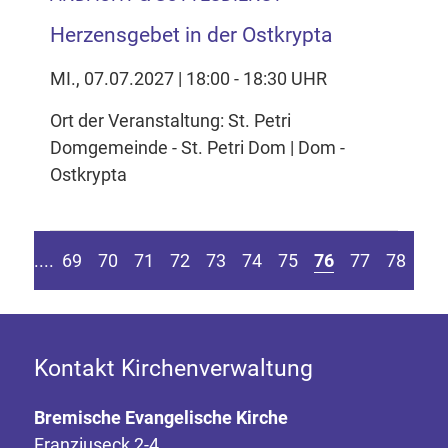
Herzensgebet in der Ostkrypta
MI., 07.07.2027 | 18:00 - 18:30 UHR
Ort der Veranstaltung: St. Petri
Domgemeinde - St. Petri Dom | Dom -
Ostkrypta
 Seite springen
ur vorherigen Seite
Zu
....
69
70
71
72
73
74
75
76
77
78
Kontakt Kirchenverwaltung
Bremische Evangelische Kirche
Franziuseck 2-4