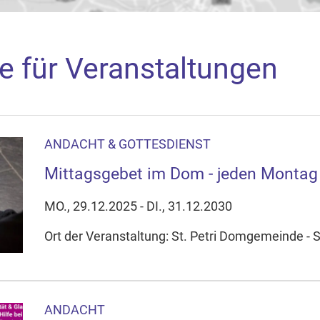
e für Veranstaltungen
ANDACHT & GOTTESDIENST
aden
Mittagsgebet im Dom - jeden Montag
arte akzeptieren Sie, dass die Anwendung Google Maps beim Ak
f Ihrem Gerät setzt, z.B. zwecks Reichweitenmessung und profil
MO., 29.12.2025 - DI., 31.12.2030
nschutzerklärung
Ort der Veranstaltung: St. Petri Domgemeinde - S
ie Ihre Cookie-Einstellungen anpassen
ANDACHT