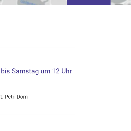
 bis Samstag um 12 Uhr
tivieren von
basierter Werbung.
t. Petri Dom