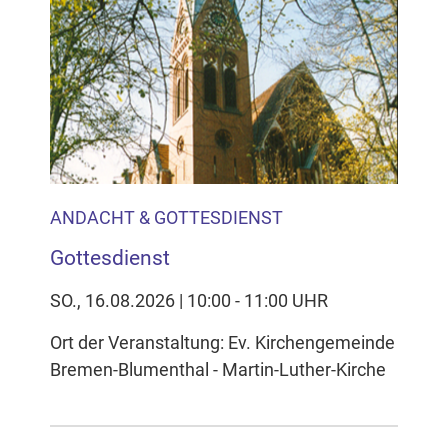
Inhalten Cookies auf Ihrem Gerät setzt, z.B. zwecks
Reichweitenmessung und profilbasierter Werbung.
Näheres s.
zur Datenschutzerklärung
Hier können Sie Ihre Cookie-
Einstellungen anpassen
ANDACHT & GOTTESDIENST
Gottesdienst
SO., 16.08.2026 | 10:00 - 11:00 UHR
Ort der Veranstaltung: Ev. Kirchengemeinde
Bremen-Blumenthal - Martin-Luther-Kirche