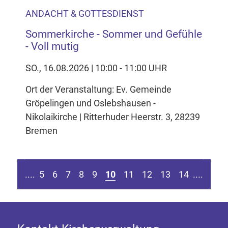
ANDACHT & GOTTESDIENST
Sommerkirche - Sommer und Gefühle
- Voll mutig
SO., 16.08.2026 | 10:00 - 11:00 UHR
Ort der Veranstaltung: Ev. Gemeinde
Gröpelingen und Oslebshausen -
Nikolaikirche | Ritterhuder Heerstr. 3, 28239
Bremen
en Seite springen
Zur vorherigen Seite
Zur n
....
5
6
7
8
9
10
11
12
13
14
....