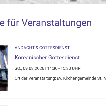
e für Veranstaltungen
ANDACHT & GOTTESDIENST
aden
Koreanischer Gottesdienst
arte akzeptieren Sie, dass die Anwendung Google Maps beim Ak
f Ihrem Gerät setzt, z.B. zwecks Reichweitenmessung und profil
SO., 09.08.2026 | 14:30 - 15:30 UHR
nschutzerklärung
Ort der Veranstaltung: Ev. Kirchengemeinde St. M
ie Ihre Cookie-Einstellungen anpassen