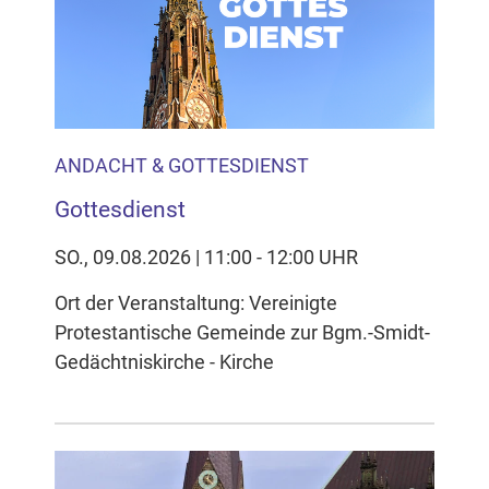
Inhalten Cookies auf Ihrem Gerät setzt, z.B. zwecks
Reichweitenmessung und profilbasierter Werbung.
Näheres s.
zur Datenschutzerklärung
Hier können Sie Ihre Cookie-
Einstellungen anpassen
ANDACHT & GOTTESDIENST
Gottesdienst
SO., 09.08.2026 | 11:00 - 12:00 UHR
Ort der Veranstaltung: Vereinigte
Protestantische Gemeinde zur Bgm.-Smidt-
Gedächtniskirche - Kirche