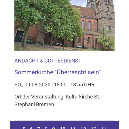
ANDACHT & GOTTESDIENST
Sommerkirche "Überrascht sein"
SO., 09.08.2026 | 18:00 - 18:55 UHR
Ort der Veranstaltung: Kulturkirche St.
Stephani Bremen
en Seite springen
Zur vorherigen Seite
Zur n