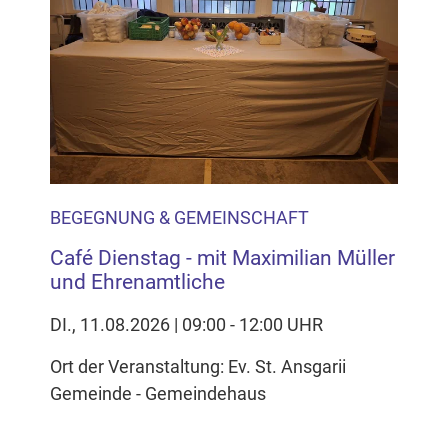
Inhalten Cookies auf Ihrem Gerät setzt, z.B. zwecks
Reichweitenmessung und profilbasierter Werbung.
Näheres s.
zur Datenschutzerklärung
Hier können Sie Ihre Cookie-
Einstellungen anpassen
BEGEGNUNG & GEMEINSCHAFT
Café Dienstag - mit Maximilian Müller
und Ehrenamtliche
DI., 11.08.2026 | 09:00 - 12:00 UHR
Ort der Veranstaltung: Ev. St. Ansgarii
Gemeinde - Gemeindehaus