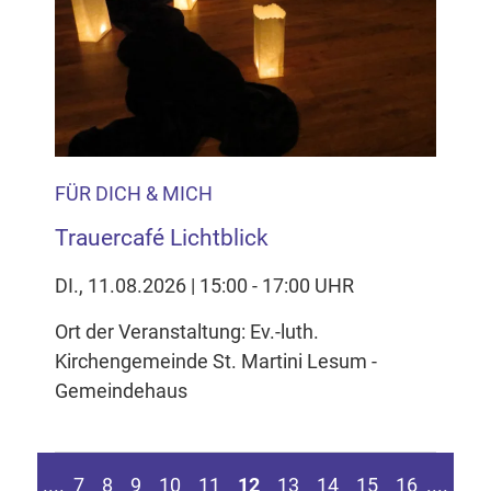
FÜR DICH & MICH
Trauercafé Lichtblick
DI., 11.08.2026 | 15:00 - 17:00 UHR
Ort der Veranstaltung: Ev.-luth.
Kirchengemeinde St. Martini Lesum -
Gemeindehaus
n Seite springen
Zur vorherigen Seite
Zur
....
7
8
9
10
11
12
13
14
15
16
....