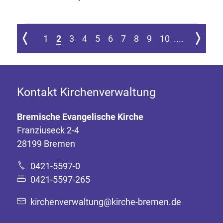
 ersten Seite springen
Zur vorherigen Seite
Zur nächs
1
2
3
4
5
6
7
8
9
10
....
Kontakt Kirchenverwaltung
Bremische Evangelische Kirche
Franziuseck 2-4
28199 Bremen
0421-5597-0
0421-5597-265
kirchenverwaltung@kirche-bremen.de