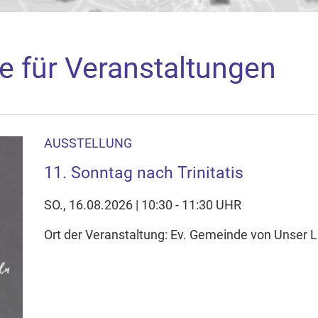
e für Veranstaltungen
AUSSTELLUNG
aden
11. Sonntag nach Trinitatis
arte akzeptieren Sie, dass die Anwendung Google Maps beim Ak
f Ihrem Gerät setzt, z.B. zwecks Reichweitenmessung und profil
SO., 16.08.2026 | 10:30 - 11:30 UHR
nschutzerklärung
Ort der Veranstaltung: Ev. Gemeinde von Unser L
ie Ihre Cookie-Einstellungen anpassen