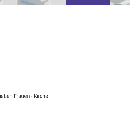
tivieren von
basierter Werbung.
ieben Frauen - Kirche