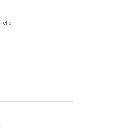
irche
n