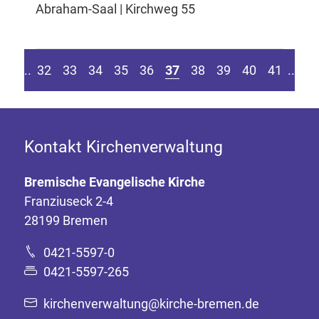
Abraham-Saal | Kirchweg 55
eite springen
r vorherigen Seite
Z
....
32
33
34
35
36
37
38
39
40
41
....
Kontakt Kirchenverwaltung
Bremische Evangelische Kirche
Franziuseck 2-4
28199 Bremen
0421-5597-0
0421-5597-265
kirchenverwaltung@kirche-bremen.de