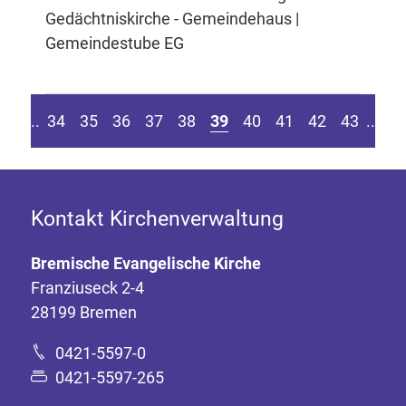
Gedächtniskirche - Gemeindehaus |
Gemeindestube EG
eite springen
r vorherigen Seite
Z
....
34
35
36
37
38
39
40
41
42
43
....
Kontakt Kirchenverwaltung
Bremische Evangelische Kirche
Franziuseck 2-4
28199 Bremen
0421-5597-0
0421-5597-265