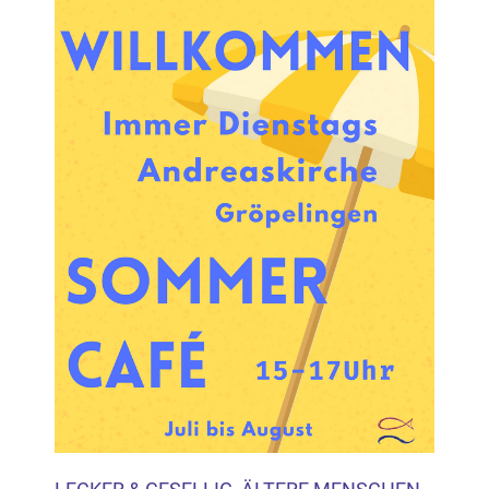
Inhalten Cookies auf Ihrem Gerät setzt, z.B. zwecks
Reichweitenmessung und profilbasierter Werbung.
Näheres s.
zur Datenschutzerklärung
Hier können Sie Ihre Cookie-
Einstellungen anpassen