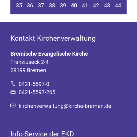
eite springen
r vorherigen Seite
Z
....
35
36
37
38
39
40
41
42
43
44
....
Kontakt Kirchenverwaltung
Bremische Evangelische Kirche
Franziuseck 2-4
28199 Bremen
0421-5597-0
0421-5597-265
kirchenverwaltung@kirche-bremen.de
Info-Service der EKD