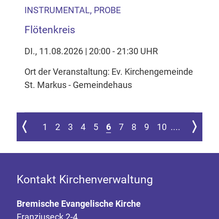
INSTRUMENTAL, PROBE
Flötenkreis
DI., 11.08.2026 | 20:00 - 21:30 UHR
Ort der Veranstaltung: Ev. Kirchengemeinde
St. Markus - Gemeindehaus
 ersten Seite springen
Zur vorherigen Seite
Zur nächs
1
2
3
4
5
6
7
8
9
10
....
Kontakt Kirchenverwaltung
Bremische Evangelische Kirche
Franziuseck 2-4