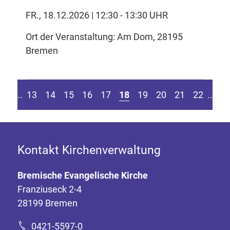
FR., 18.12.2026 | 12:30 - 13:30 UHR
Ort der Veranstaltung: Am Dom, 28195
Bremen
eite springen
r vorherigen Seite
Z
....
13
14
15
16
17
18
19
20
21
22
....
Kontakt Kirchenverwaltung
Bremische Evangelische Kirche
Franziuseck 2-4
28199 Bremen
0421-5597-0