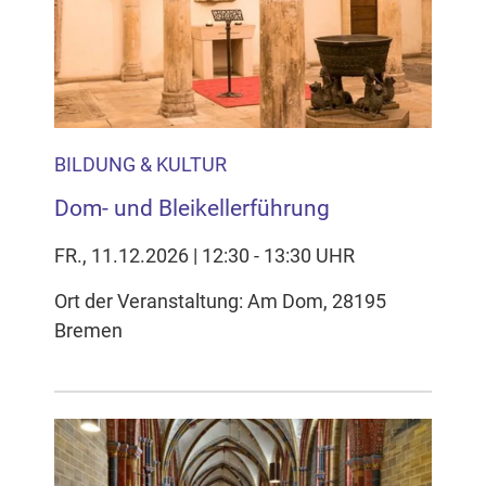
Inhalten Cookies auf Ihrem Gerät setzt, z.B. zwecks
Reichweitenmessung und profilbasierter Werbung.
Näheres s.
zur Datenschutzerklärung
Hier können Sie Ihre Cookie-
Einstellungen anpassen
BILDUNG & KULTUR
Dom- und Bleikellerführung
FR., 11.12.2026 | 12:30 - 13:30 UHR
Ort der Veranstaltung: Am Dom, 28195
Bremen