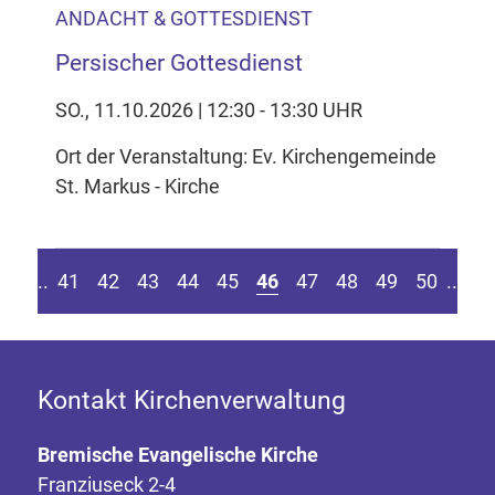
ANDACHT & GOTTESDIENST
Persischer Gottesdienst
SO., 11.10.2026 | 12:30 - 13:30 UHR
Ort der Veranstaltung: Ev. Kirchengemeinde
St. Markus - Kirche
eite springen
r vorherigen Seite
Z
....
41
42
43
44
45
46
47
48
49
50
....
Kontakt Kirchenverwaltung
Bremische Evangelische Kirche
Franziuseck 2-4