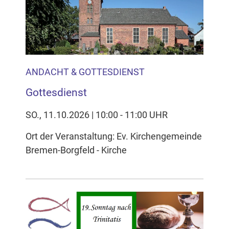
Inhalten Cookies auf Ihrem Gerät setzt, z.B. zwecks
Reichweitenmessung und profilbasierter Werbung.
Näheres s.
zur Datenschutzerklärung
Hier können Sie Ihre Cookie-
Einstellungen anpassen
ANDACHT & GOTTESDIENST
Gottesdienst
SO., 11.10.2026 | 10:00 - 11:00 UHR
Ort der Veranstaltung: Ev. Kirchengemeinde
Bremen-Borgfeld - Kirche