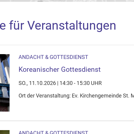
e für Veranstaltungen
ANDACHT & GOTTESDIENST
aden
Koreanischer Gottesdienst
arte akzeptieren Sie, dass die Anwendung Google Maps beim Ak
f Ihrem Gerät setzt, z.B. zwecks Reichweitenmessung und profil
SO., 11.10.2026 | 14:30 - 15:30 UHR
nschutzerklärung
Ort der Veranstaltung: Ev. Kirchengemeinde St. M
ie Ihre Cookie-Einstellungen anpassen
ANDACHT & GOTTESDIENST