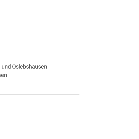
n und Oslebshausen -
men