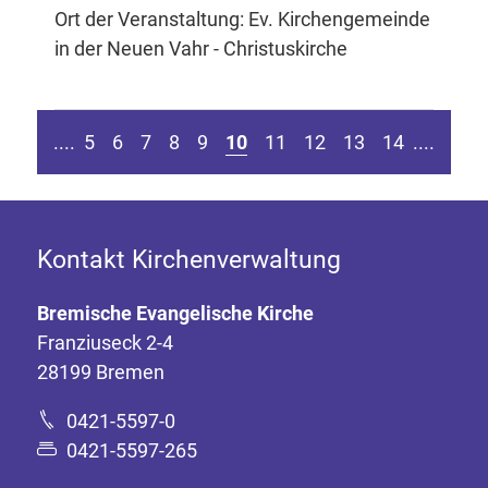
Ort der Veranstaltung: Ev. Kirchengemeinde
in der Neuen Vahr - Christuskirche
en Seite springen
Zur vorherigen Seite
Zur n
....
5
6
7
8
9
10
11
12
13
14
....
Kontakt Kirchenverwaltung
Bremische Evangelische Kirche
Franziuseck 2-4
28199 Bremen
0421-5597-0
0421-5597-265