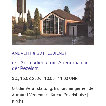
Inhalten Cookies auf Ihrem Gerät setzt, z.B. zwecks
Reichweitenmessung und profilbasierter Werbung.
Näheres s.
zur Datenschutzerklärung
Hier können Sie Ihre Cookie-
Einstellungen anpassen
ANDACHT & GOTTESDIENST
ref. Gottesdienst mit Abendmahl in
der Pezelstr.
SO., 16.08.2026 | 10:00 - 11:00 UHR
Ort der Veranstaltung: Ev. Kirchengemeinde
Aumund-Vegesack - Kirche Pezelstraße |
Kirche