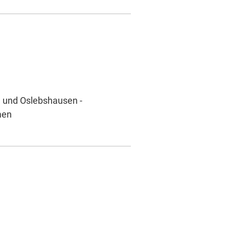
n und Oslebshausen -
men