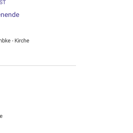
ST
enende
mbke - Kirche
he