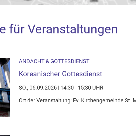
e für Veranstaltungen
ANDACHT & GOTTESDIENST
aden
Koreanischer Gottesdienst
arte akzeptieren Sie, dass die Anwendung Google Maps beim Ak
f Ihrem Gerät setzt, z.B. zwecks Reichweitenmessung und profil
SO., 06.09.2026 | 14:30 - 15:30 UHR
nschutzerklärung
Ort der Veranstaltung: Ev. Kirchengemeinde St. M
ie Ihre Cookie-Einstellungen anpassen