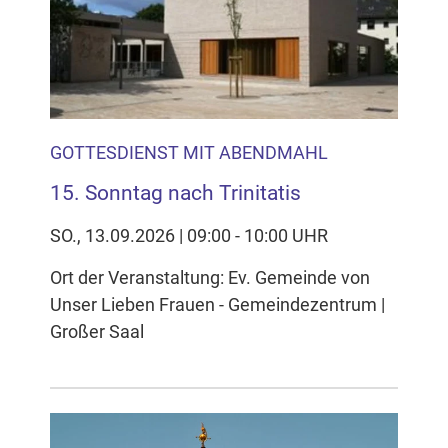
Inhalten Cookies auf Ihrem Gerät setzt, z.B. zwecks
Reichweitenmessung und profilbasierter Werbung.
Näheres s.
zur Datenschutzerklärung
Hier können Sie Ihre Cookie-
Einstellungen anpassen
GOTTESDIENST MIT ABENDMAHL
15. Sonntag nach Trinitatis
SO., 13.09.2026 | 09:00 - 10:00 UHR
Ort der Veranstaltung: Ev. Gemeinde von
Unser Lieben Frauen - Gemeindezentrum |
Großer Saal