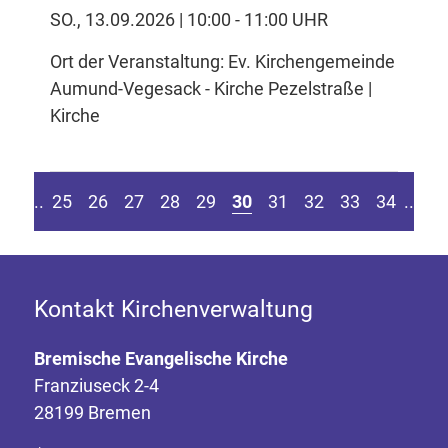
SO., 13.09.2026 | 10:00 - 11:00 UHR
Ort der Veranstaltung: Ev. Kirchengemeinde
Aumund-Vegesack - Kirche Pezelstraße |
Kirche
eite springen
r vorherigen Seite
Z
....
25
26
27
28
29
30
31
32
33
34
....
Kontakt Kirchenverwaltung
Bremische Evangelische Kirche
Franziuseck 2-4
28199 Bremen