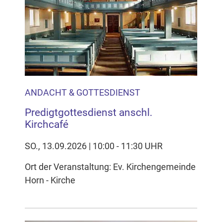
Inhalten Cookies auf Ihrem Gerät setzt, z.B. zwecks
Reichweitenmessung und profilbasierter Werbung.
Näheres s.
zur Datenschutzerklärung
Hier können Sie Ihre Cookie-
Einstellungen anpassen
ANDACHT & GOTTESDIENST
Predigtgottesdienst anschl.
Kirchcafé
SO., 13.09.2026 | 10:00 - 11:30 UHR
Ort der Veranstaltung: Ev. Kirchengemeinde
Horn - Kirche