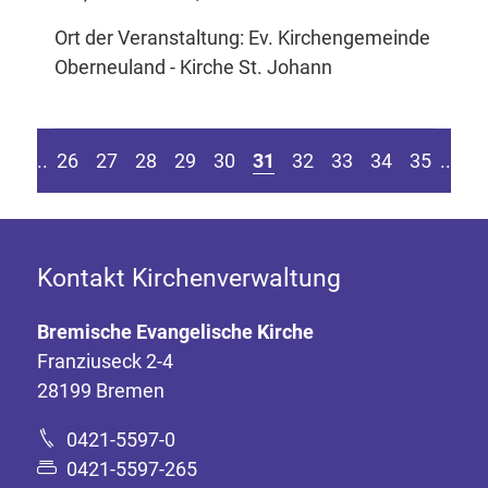
Ort der Veranstaltung: Ev. Kirchengemeinde
Oberneuland - Kirche St. Johann
eite springen
r vorherigen Seite
Z
....
26
27
28
29
30
31
32
33
34
35
....
Kontakt Kirchenverwaltung
Bremische Evangelische Kirche
Franziuseck 2-4
28199 Bremen
0421-5597-0
0421-5597-265