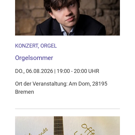
Inhalten Cookies auf Ihrem Gerät setzt, z.B. zwecks
Reichweitenmessung und profilbasierter Werbung.
Näheres s.
zur Datenschutzerklärung
Hier können Sie Ihre Cookie-
Einstellungen anpassen
KONZERT, ORGEL
Orgelsommer
DO., 06.08.2026 | 19:00 - 20:00 UHR
Ort der Veranstaltung: Am Dom, 28195
Bremen