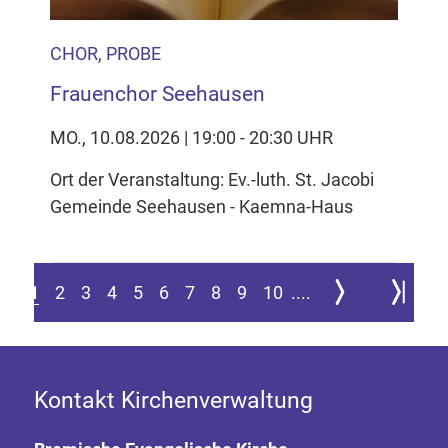
CHOR, PROBE
Frauenchor Seehausen
MO., 10.08.2026 | 19:00 - 20:30 UHR
Ort der Veranstaltung: Ev.-luth. St. Jacobi
Gemeinde Seehausen - Kaemna-Haus
Zur nächsten Seite
Zur letzte
1
2
3
4
5
6
7
8
9
10
....
Kontakt Kirchenverwaltung