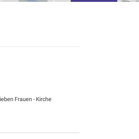
tivieren von
basierter Werbung.
ieben Frauen - Kirche