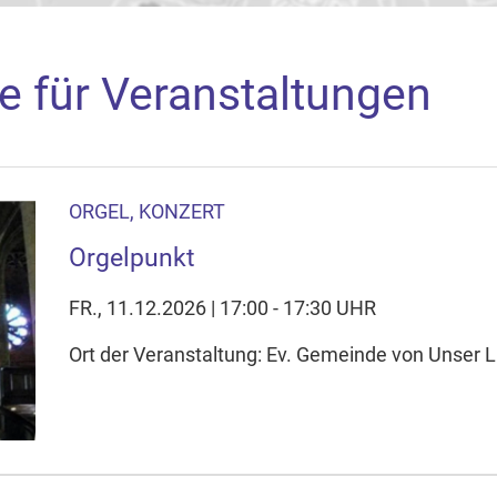
e für Veranstaltungen
ORGEL, KONZERT
aden
Orgelpunkt
arte akzeptieren Sie, dass die Anwendung Google Maps beim Ak
f Ihrem Gerät setzt, z.B. zwecks Reichweitenmessung und profil
FR., 11.12.2026 | 17:00 - 17:30 UHR
nschutzerklärung
Ort der Veranstaltung: Ev. Gemeinde von Unser L
ie Ihre Cookie-Einstellungen anpassen