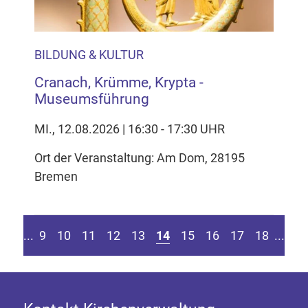
BILDUNG & KULTUR
Cranach, Krümme, Krypta -
Museumsführung
MI., 12.08.2026 | 16:30 - 17:30 UHR
Ort der Veranstaltung: Am Dom, 28195
Bremen
Seite springen
r vorherigen Seite
Zu
....
9
10
11
12
13
14
15
16
17
18
....