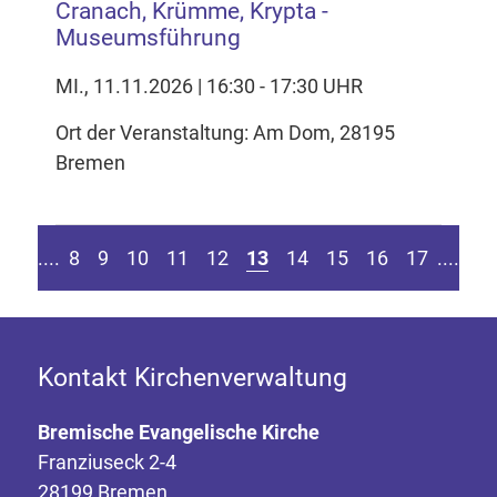
Cranach, Krümme, Krypta -
Museumsführung
MI., 11.11.2026 | 16:30 - 17:30 UHR
Ort der Veranstaltung: Am Dom, 28195
Bremen
 Seite springen
ur vorherigen Seite
Zu
....
8
9
10
11
12
13
14
15
16
17
....
Kontakt Kirchenverwaltung
Bremische Evangelische Kirche
Franziuseck 2-4
28199 Bremen