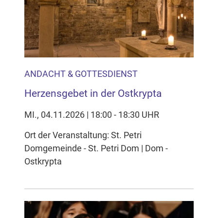
Inhalten Cookies auf Ihrem Gerät setzt, z.B. zwecks
Reichweitenmessung und profilbasierter Werbung.
Näheres s.
zur Datenschutzerklärung
Hier können Sie Ihre Cookie-
Einstellungen anpassen
ANDACHT & GOTTESDIENST
Herzensgebet in der Ostkrypta
MI., 04.11.2026 | 18:00 - 18:30 UHR
Ort der Veranstaltung: St. Petri
Domgemeinde - St. Petri Dom | Dom -
Ostkrypta