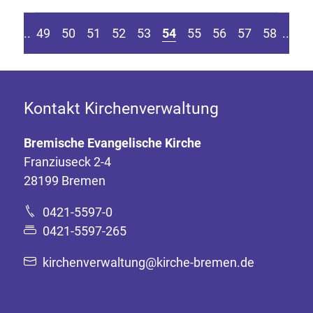
eite springen
r vorherigen Seite
Z
....
49
50
51
52
53
54
55
56
57
58
....
Kontakt Kirchenverwaltung
Bremische Evangelische Kirche
Franziuseck 2-4
28199 Bremen
0421-5597-0
0421-5597-265
kirchenverwaltung@kirche-bremen.de