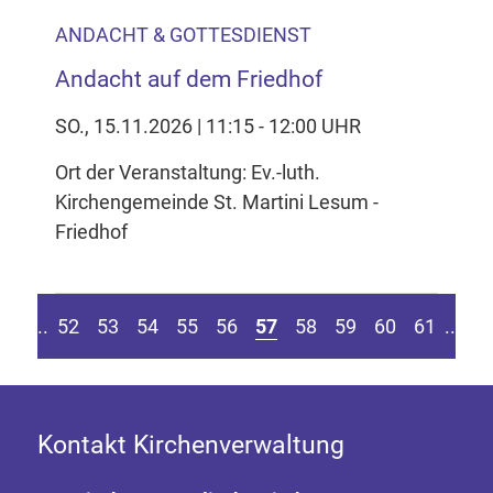
ANDACHT & GOTTESDIENST
Andacht auf dem Friedhof
SO., 15.11.2026 | 11:15 - 12:00 UHR
Ort der Veranstaltung: Ev.-luth.
Kirchengemeinde St. Martini Lesum -
Friedhof
eite springen
r vorherigen Seite
Z
....
52
53
54
55
56
57
58
59
60
61
....
Kontakt Kirchenverwaltung