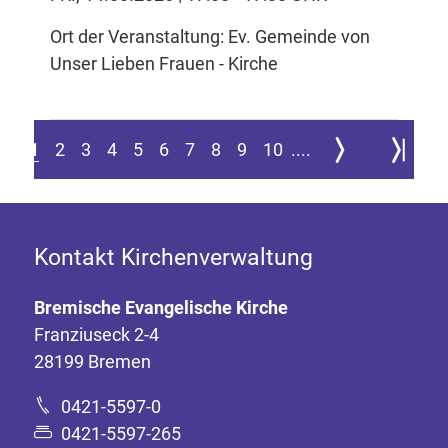
Ort der Veranstaltung: Ev. Gemeinde von
Unser Lieben Frauen - Kirche
Zur nächsten Seite
Zur letzte
1
2
3
4
5
6
7
8
9
10
....
Kontakt Kirchenverwaltung
Bremische Evangelische Kirche
Franziuseck 2-4
28199 Bremen
0421-5597-0
0421-5597-265