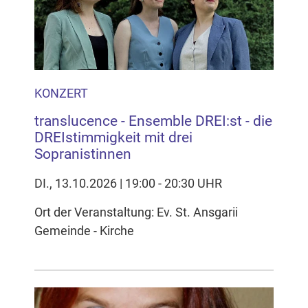
Inhalten Cookies auf Ihrem Gerät setzt, z.B. zwecks
Reichweitenmessung und profilbasierter Werbung.
Näheres s.
zur Datenschutzerklärung
Hier können Sie Ihre Cookie-
Einstellungen anpassen
KONZERT
translucence - Ensemble DREI:st - die
DREIstimmigkeit mit drei
Sopranistinnen
DI., 13.10.2026 | 19:00 - 20:30 UHR
Ort der Veranstaltung: Ev. St. Ansgarii
Gemeinde - Kirche