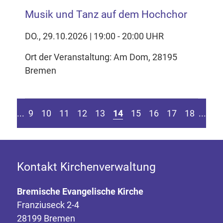
Musik und Tanz auf dem Hochchor
DO., 29.10.2026 | 19:00 - 20:00 UHR
Ort der Veranstaltung: Am Dom, 28195
Bremen
Seite springen
r vorherigen Seite
Zu
....
9
10
11
12
13
14
15
16
17
18
....
Kontakt Kirchenverwaltung
Bremische Evangelische Kirche
Franziuseck 2-4
28199 Bremen