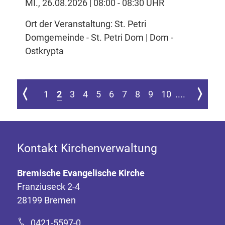
MI., 26.08.2026 | 08:00 - 08:30 UHR
Ort der Veranstaltung: St. Petri
Domgemeinde - St. Petri Dom | Dom -
Ostkrypta
 ersten Seite springen
Zur vorherigen Seite
Zur nächs
1
2
3
4
5
6
7
8
9
10
....
Kontakt Kirchenverwaltung
Bremische Evangelische Kirche
Franziuseck 2-4
28199 Bremen
0421-5597-0