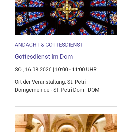
Inhalten Cookies auf Ihrem Gerät setzt, z.B. zwecks
Reichweitenmessung und profilbasierter Werbung.
Näheres s.
zur Datenschutzerklärung
Hier können Sie Ihre Cookie-
Einstellungen anpassen
ANDACHT & GOTTESDIENST
Gottesdienst im Dom
SO., 16.08.2026 | 10:00 - 11:00 UHR
Ort der Veranstaltung: St. Petri
Domgemeinde - St. Petri Dom | DOM