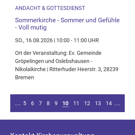
ANDACHT & GOTTESDIENST
Sommerkirche - Sommer und Gefühle
- Voll mutig
SO., 16.08.2026 | 10:00 - 11:00 UHR
Ort der Veranstaltung: Ev. Gemeinde
Gröpelingen und Oslebshausen -
Nikolaikirche | Ritterhuder Heerstr. 3, 28239
Bremen
en Seite springen
Zur vorherigen Seite
Zur n
....
5
6
7
8
9
10
11
12
13
14
....