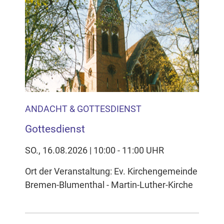
Inhalten Cookies auf Ihrem Gerät setzt, z.B. zwecks
Reichweitenmessung und profilbasierter Werbung.
Näheres s.
zur Datenschutzerklärung
Hier können Sie Ihre Cookie-
Einstellungen anpassen
ANDACHT & GOTTESDIENST
Gottesdienst
SO., 16.08.2026 | 10:00 - 11:00 UHR
Ort der Veranstaltung: Ev. Kirchengemeinde
Bremen-Blumenthal - Martin-Luther-Kirche